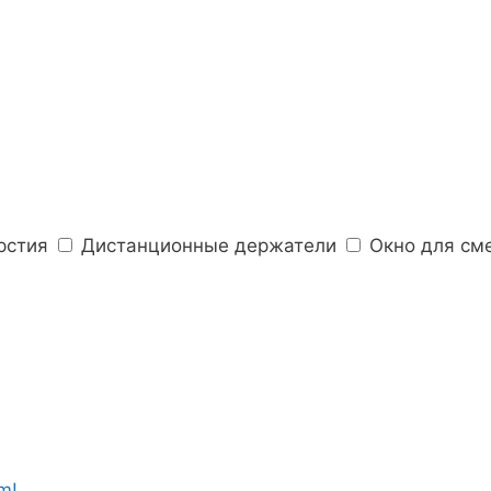
рстия
Дистанционные держатели
Окно для см
m!