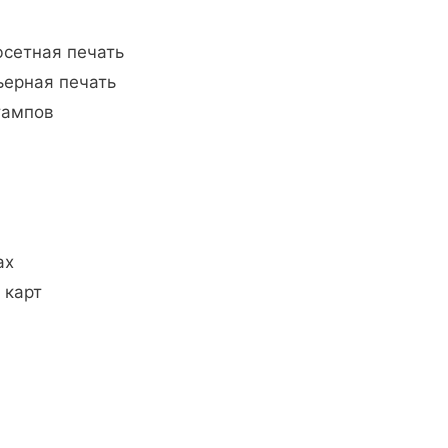
фсетная печать
ьерная печать
тампов
ах
 карт